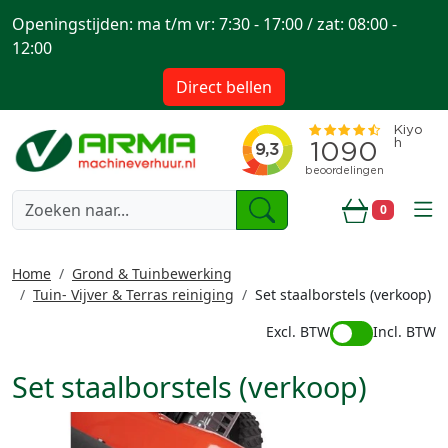
Openingstijden: ma t/m vr: 7:30 - 17:00 / zat: 08:00 -
12:00
Direct bellen
togg
0
Winkelwa
Home
Grond & Tuinbewerking
Tuin- Vijver & Terras reiniging
Set staalborstels (verkoop)
Excl. BTW
Incl. BTW
Set staalborstels (verkoop)