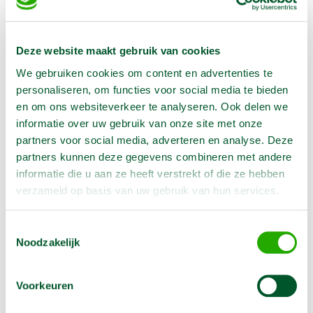
In winkelwagen te selecteren
Deze website maakt gebruik van cookies
Geen klantenkaart wél korting
We gebruiken cookies om content en advertenties te
Weekend = 1 huurdag
personaliseren, om functies voor social media te bieden
Bezorg-ophaal service
en om ons websiteverkeer te analyseren. Ook delen we
Avond van te voren halen; geen probleem
informatie over uw gebruik van onze site met onze
Specialistische machines
partners voor social media, adverteren en analyse. Deze
partners kunnen deze gegevens combineren met andere
informatie die u aan ze heeft verstrekt of die ze hebben
verzameld op basis van uw gebruik van hun services.
Producteigenschappen
Toestemmingsselectie
Noodzakelijk
Artikelnummer
1992106
Voorkeuren