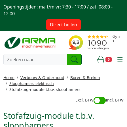
Openingstijden: ma t/m vr: 7:30 - 17:00 / zat: 08:00 -
12:00
Direct bellen
togg
0
Winkelwa
Home
Verbouw & Onderhoud
Boren & Breken
Sloophamers elektrisch
Stofafzuig-module t.b.v. sloophamers
Excl. BTW
Incl. BTW
Stofafzuig-module t.b.v.
sloophamers