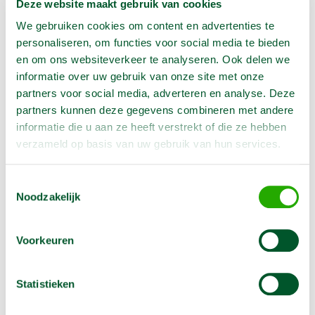
Deze website maakt gebruik van cookies
€
10,50
/
1 dag
Excl. BTW
We gebruiken cookies om content en advertenties te
€
31,50
personaliseren, om functies voor social media te bieden
/
1 week
Excl. BTW
en om ons websiteverkeer te analyseren. Ook delen we
In winkelwagen te selecteren
informatie over uw gebruik van onze site met onze
partners voor social media, adverteren en analyse. Deze
partners kunnen deze gegevens combineren met andere
Geen klantenkaart wél korting
informatie die u aan ze heeft verstrekt of die ze hebben
Weekend = 1 huurdag
verzameld op basis van uw gebruik van hun services.
Bezorg-ophaal service
Avond van te voren halen; geen probleem
Toestemmingsselectie
Specialistische machines
Noodzakelijk
Voorkeuren
Omschrijving
Statistieken
Met deze module kun je zoveel mogelijk stofvrij werken
i.c.m. een klopfilter stofzuiger.