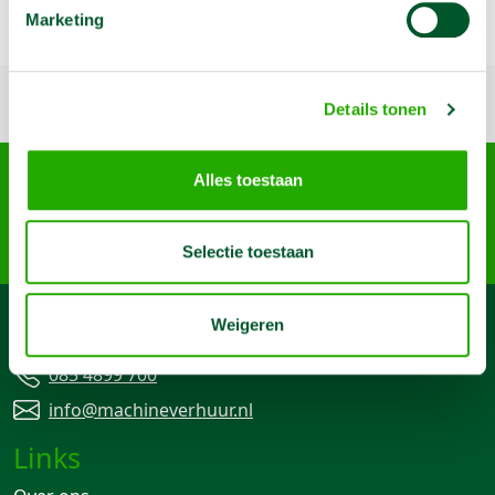
Marketing
Terug naar boven
Details tonen
Arma Machine Verhuur
Alles toestaan
Nijverheidslaan 95-A, 3903 AN Veenendaal
085 4899 700
info@machineverhuur.nl
Selectie toestaan
Weigeren
Contact
085 4899 700
info@machineverhuur.nl
Links