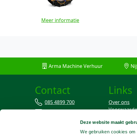
Meer informatie
Arma Machine Verhuur
Nij
Contact
Links
085 4899 700
Over ons
Voorwaard
info@machineverhuur.nl
Verzekering
Deze website maakt gebru
Stofvrij wer
We gebruiken cookies om c