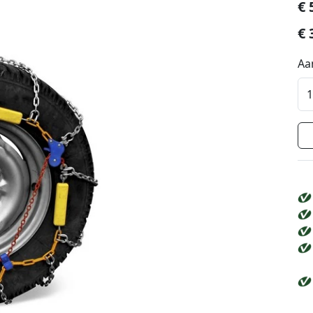
€
€
Aa