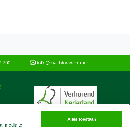
9 700
info@machineverhuur.nl
e
Alles toestaan
al media te