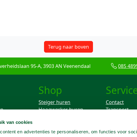
Terug naar boven
verheidslaan 95-A, 3903 AN Veenendaal
085 489
Shop
Servic
Steiger huren
Contact
en
Hoogwerker huren
Transport
Rolsteiger huren
Keuren
ik van cookies
ken
Breekhamer huren
Knikarm hoogwerker
ontent en advertenties te personaliseren, om functies voor soci