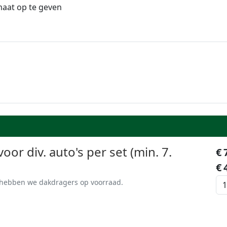
maat op te geven
or div. auto's per set (min. 7.
€
€
s hebben we dakdragers op voorraad.