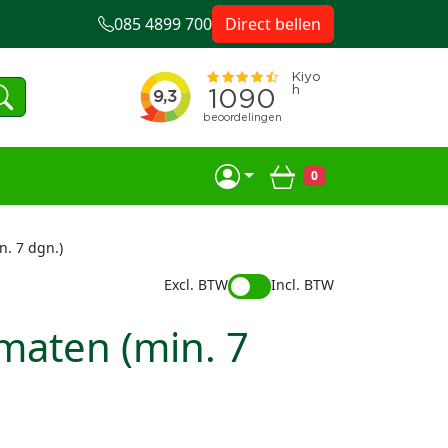
085 4899 700
Direct bellen
0
Winkelwagen
. 7 dgn.)
Excl. BTW
Incl. BTW
aten (min. 7