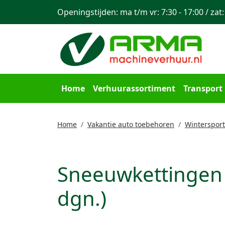
Openingstijden: ma t/m vr: 7:30 - 17:00 / zat:
Home
Verhuurassortiment
Transport
Home
Vakantie auto toebehoren
Winterspor
Sneeuwkettingen
dgn.)