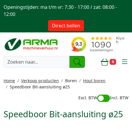
Openingstijden: ma t/m vr: 7:30 - 17:00 / zat: 08:00 -
12:00
Direct bellen
togg
0
Winkelwa
Home
Verkoop producten
Boren
Hout boren
Speedboor Bit-aansluiting ø25
Excl. BTW
Incl. BTW
Speedboor Bit-aansluiting ø25