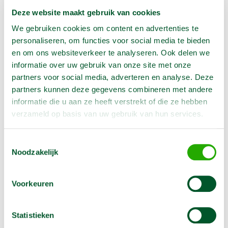
Deze website maakt gebruik van cookies
Aantal:
We gebruiken cookies om content en advertenties te
In Winkelwagen
personaliseren, om functies voor social media te bieden
en om ons websiteverkeer te analyseren. Ook delen we
informatie over uw gebruik van onze site met onze
partners voor social media, adverteren en analyse. Deze
Geen klantenkaart wél korting
partners kunnen deze gegevens combineren met andere
Weekend = 1 huurdag
informatie die u aan ze heeft verstrekt of die ze hebben
Bezorg-ophaal service
verzameld op basis van uw gebruik van hun services.
Avond van te voren halen; geen probleem
Specialistische machines
Toestemmingsselectie
Noodzakelijk
Voorkeuren
Producteigenschappen
Artikelnummer
2000229
Statistieken