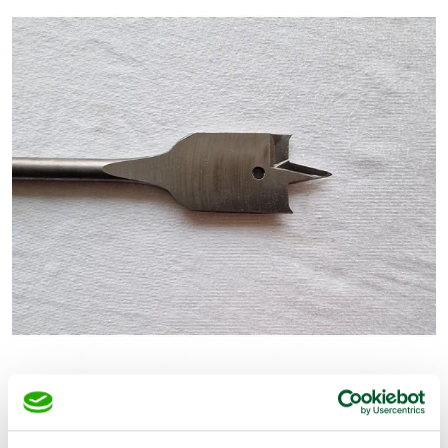
€
6,16
(Excl. BTW)