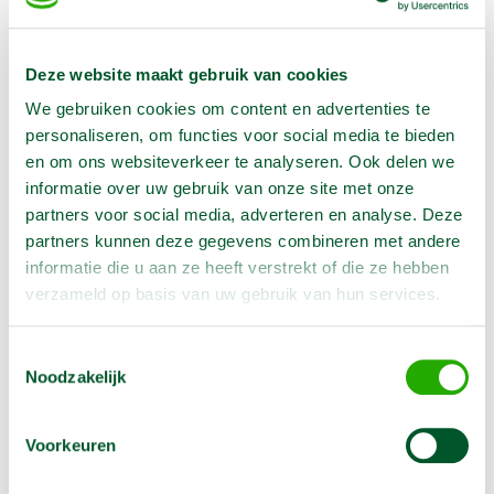
Minimale breedte
0.75 m
Vloerhoogte
13.4 m
Deze website maakt gebruik van cookies
Werkhoogte
15.4 m
We gebruiken cookies om content en advertenties te
Reikwijdte
6.6 m
personaliseren, om functies voor social media te bieden
en om ons websiteverkeer te analyseren. Ook delen we
Eigen gewicht
1950 kg
informatie over uw gebruik van onze site met onze
Brandstof
Benzine/ accu
partners voor social media, adverteren en analyse. Deze
Voeding
230 V
partners kunnen deze gegevens combineren met andere
informatie die u aan ze heeft verstrekt of die ze hebben
Platform afmeting
0.69 x 1.34 m
verzameld op basis van uw gebruik van hun services.
Transport afmeting
1.34 x 4.02 x 1.99 m
Maximale belasting
230 kg
Toestemmingsselectie
Noodzakelijk
Jib
Ja
Jib roterend
Ja
Voorkeuren
Stempels
Ja