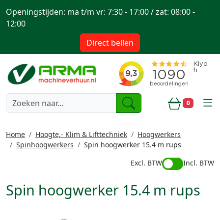
Openingstijden: ma t/m vr: 7:30 - 17:00 / zat: 08:00 -
12:00
Direct bellen
togg
0
Winkelwa
Home
Hoogte,- Klim & Lifttechniek
Hoogwerkers
Spinhoogwerkers
Spin hoogwerker 15.4 m rups
Excl. BTW
Incl. BTW
Spin hoogwerker 15.4 m rups