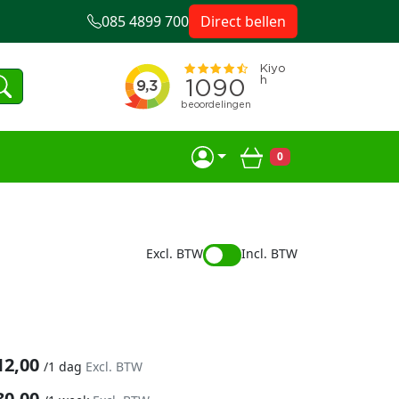
085 4899 700
Direct bellen
0
Winkelwagen
Excl. BTW
Incl. BTW
12,00
/
1 dag
Excl. BTW
30,00