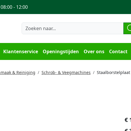
 08:00 - 12:00
Klantenservice
Openingstijden
Over ons
Contact
maak & Reiniging
Schrob- & Veegmachines
Staalborstelplaat
€
€