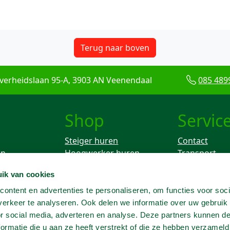
Terug naar boven
verheidslaan 95-A, 3903 AN Veenendaal
085 489
Shop
Servic
Steiger huren
Contact
en
Hoogwerker huren
Transport
Rolsteiger huren
Keuren
ik van cookies
ken
Breekhamer huren
Knikarm hoogwerker
ontent en advertenties te personaliseren, om functies voor soci
huren
erkeer te analyseren. Ook delen we informatie over uw gebruik
Telescoophoogwerker
or social media, adverteren en analyse. Deze partners kunnen 
huren
ormatie die u aan ze heeft verstrekt of die ze hebben verzameld