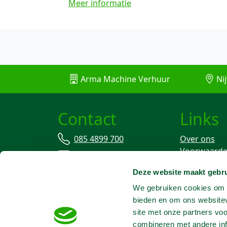
Meer informatie
Arma Machine Verhuur
Nij
Contact
Links
085 4899 700
Over ons
Voorwaard
info@machineverhuur.nl
Verzekering
Deze website maakt gebru
Stofvrij wer
We gebruiken cookies om c
bieden en om ons websitev
site met onze partners vo
combineren met andere inf