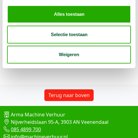
kunt u de wielen
er apart bijhuren.
Alles toestaan
ste
Na de 1
week berekenen wij dagprijzen !
Selectie toestaan
Weigeren
Terug naar boven
Arma Machine Verhuur
Nijverheidslaan 95-A, 3903 AN Veenendaal
085 4899 700
info@machineverhuur.nl