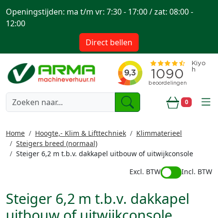
Openingstijden: ma t/m vr: 7:30 - 17:00 / zat: 08:00 -
12:00
Direct bellen
togg
0
Winkelwa
Home
Hoogte,- Klim & Lifttechniek
Klimmaterieel
Steigers breed (normaal)
Steiger 6,2 m t.b.v. dakkapel uitbouw of uitwijkconsole
Excl. BTW
Incl. BTW
Steiger 6,2 m t.b.v. dakkapel
uitbouw of uitwijkconsole