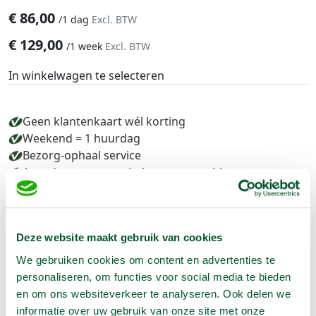
€
86,00
/
1 dag
Excl. BTW
€
129,00
/
1 week
Excl. BTW
In winkelwagen te selecteren
Geen klantenkaart wél korting
Weekend = 1 huurdag
Bezorg-ophaal service
Avond van te voren halen; geen probleem
Specialistische machines
Deze website maakt gebruik van cookies
Producteigenschappen
We gebruiken cookies om content en advertenties te
personaliseren, om functies voor social media te bieden
Artikelnummer
1206043
en om ons websiteverkeer te analyseren. Ook delen we
informatie over uw gebruik van onze site met onze