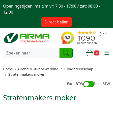
Openingstijden: ma t/m vr: 7:30 - 17:00 / zat: 08:00 -
12:00
Direct bellen
togg
0
Winkelwa
Home
Grond & Tuinbewerking
Tuingereedschap
Stratenmakers moker
Excl. BTW
Incl. BTW
Stratenmakers moker