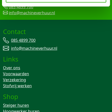
Nijverheidslaan 95-A, 3903 AN Veenendaal
085 4899 700
info@machineverhuur.nl
Contact
085 4899 700
info@machineverhuur.nl
Links
Over ons
Voorwaarden
Verzekering
Stofvrij werken
Shop
Steiger huren
Hoogwerker huren