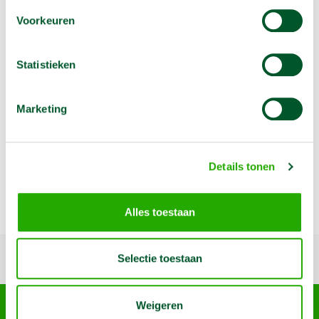
Voorkeuren
Omschrijving
Statistieken
Rubberen hamer om bestrating aan te slaan
Marketing
Details tonen
Alles toestaan
Terug naar boven
Selectie toestaan
Arma Machine Verhuur
Weigeren