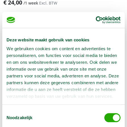
€
24,00
/
1 week
Excl. BTW
Aantal:
Reserveer nu
Deze website maakt gebruik van cookies
We gebruiken cookies om content en advertenties te
Geen klantenkaart wél korting
personaliseren, om functies voor social media te bieden
Weekend = 1 huurdag
en om ons websiteverkeer te analyseren. Ook delen we
Bezorg-ophaal service
informatie over uw gebruik van onze site met onze
Avond van te voren halen; geen probleem
partners voor social media, adverteren en analyse. Deze
Specialistische machines
partners kunnen deze gegevens combineren met andere
informatie die u aan ze heeft verstrekt of die ze hebben
verzameld op basis van uw gebruik van hun services.
Producteigenschappen
Toestemmingsselectie
Noodzakelijk
Artikelnummer
1420431