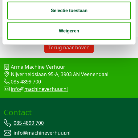
Selectie toestaan
Weigeren
Terug naar boven
Arma Machine Verhuur
Nijverheidslaan 95-A, 3903 AN Veenendaal
085 4899 700
info@machineverhuur.nl
Contact
085 4899 700
info@machineverhuur.nl