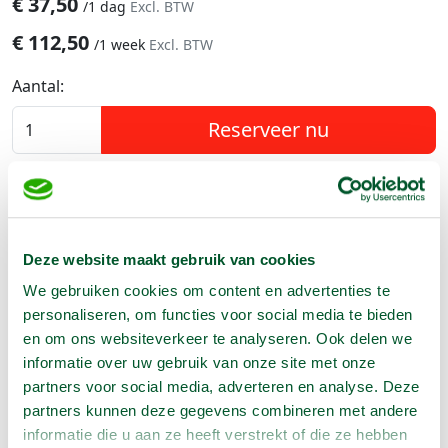
€
37,50
/
1 dag
Excl. BTW
€
112,50
/
1 week
Excl. BTW
Aantal:
Reserveer nu
Geen klantenkaart wél korting
Weekend = 1 huurdag
Deze website maakt gebruik van cookies
Bezorg-ophaal service
We gebruiken cookies om content en advertenties te
Avond van te voren halen; geen probleem
personaliseren, om functies voor social media te bieden
Specialistische machines
en om ons websiteverkeer te analyseren. Ook delen we
informatie over uw gebruik van onze site met onze
partners voor social media, adverteren en analyse. Deze
Producteigenschappen
partners kunnen deze gegevens combineren met andere
informatie die u aan ze heeft verstrekt of die ze hebben