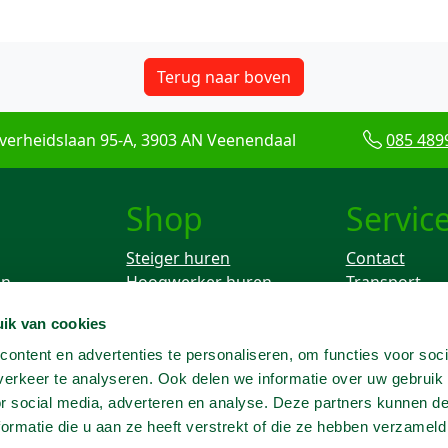
Terug naar boven
verheidslaan 95-A, 3903 AN Veenendaal
085 489
Shop
Servic
Steiger huren
Contact
en
Hoogwerker huren
Transport
Rolsteiger huren
Keuren
ik van cookies
ken
Breekhamer huren
Knikarm hoogwerker
ontent en advertenties te personaliseren, om functies voor soci
huren
erkeer te analyseren. Ook delen we informatie over uw gebruik
Telescoophoogwerker
or social media, adverteren en analyse. Deze partners kunnen 
huren
ormatie die u aan ze heeft verstrekt of die ze hebben verzameld