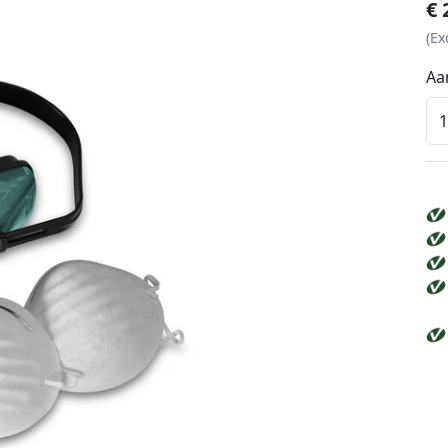
€
(Ex
Aa