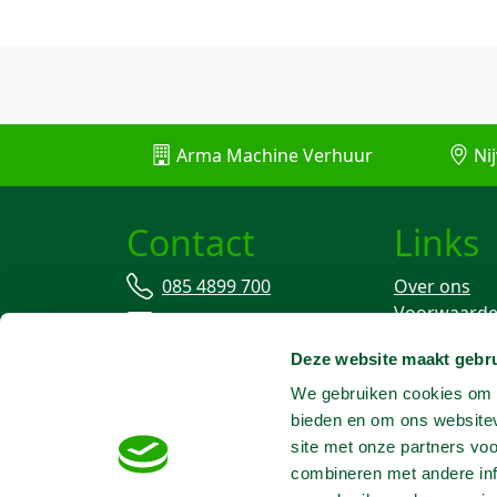
Arma Machine Verhuur
Nij
Contact
Links
085 4899 700
Over ons
Voorwaard
info@machineverhuur.nl
Verzekering
Deze website maakt gebru
Stofvrij wer
We gebruiken cookies om c
bieden en om ons websitev
site met onze partners vo
combineren met andere inf