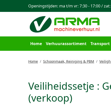
Openingstijden: ma t/m vr: 7:30 - 17:00 / zat:
Home
Verhuurassortiment
Transport
Home
Schoonmaak, Reiniging & PBM
Veilig
Veiliheidssetje :
(verkoop)