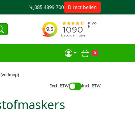
085 4899 700
Direct bellen
0
Winkelwagen
 (verkoop)
Excl. BTW
Incl. BTW
 stofmaskers