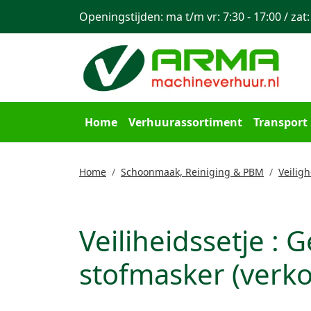
Openingstijden: ma t/m vr: 7:30 - 17:00 / zat:
Home
Verhuurassortiment
Transport
Home
Schoonmaak, Reiniging & PBM
Veilig
Veiliheidssetje :
stofmasker (verk