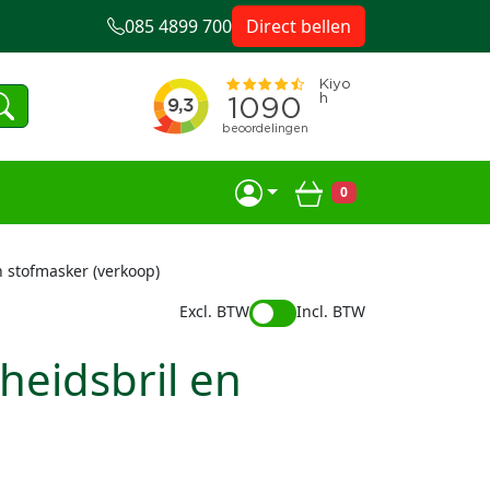
085 4899 700
Direct bellen
0
Winkelwagen
n stofmasker (verkoop)
Excl. BTW
Incl. BTW
heidsbril en