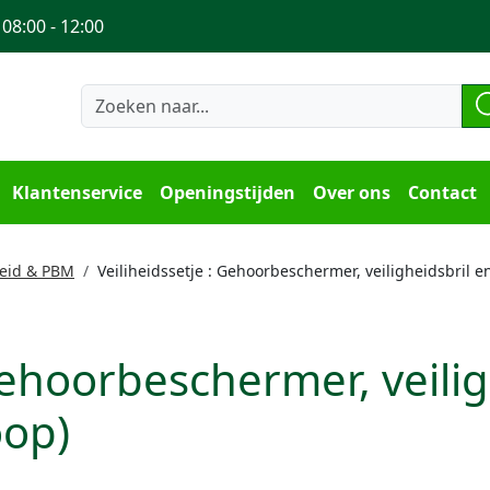
 08:00 - 12:00
Klantenservice
Openingstijden
Over ons
Contact
heid & PBM
Veiliheidssetje : Gehoorbeschermer, veiligheidsbril e
 Gehoorbeschermer, veilig
oop)