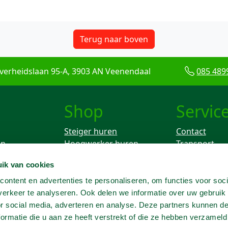
Terug naar boven
verheidslaan 95-A, 3903 AN Veenendaal
085 489
Shop
Servic
Steiger huren
Contact
en
Hoogwerker huren
Transport
Rolsteiger huren
Keuren
ik van cookies
ken
Breekhamer huren
Knikarm hoogwerker
ontent en advertenties te personaliseren, om functies voor soci
huren
erkeer te analyseren. Ook delen we informatie over uw gebruik
Telescoophoogwerker
or social media, adverteren en analyse. Deze partners kunnen 
huren
ormatie die u aan ze heeft verstrekt of die ze hebben verzameld