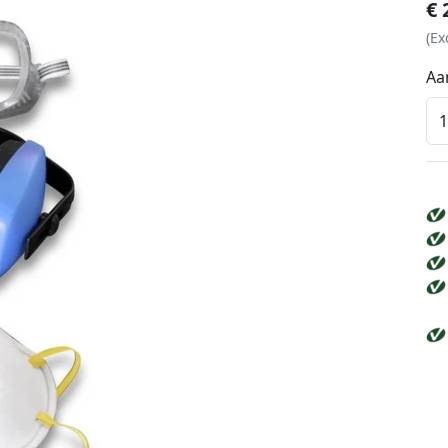
€
(Ex
Aa