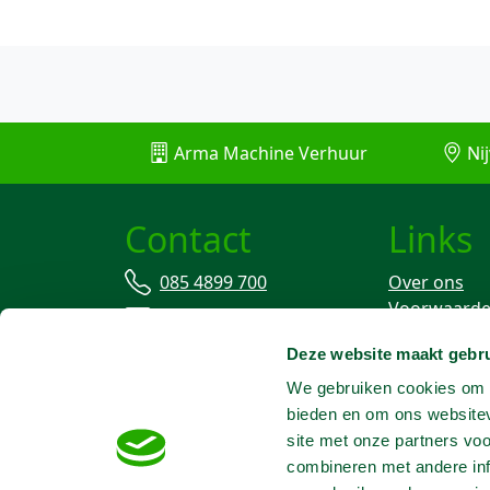
Arma Machine Verhuur
Nij
Contact
Links
085 4899 700
Over ons
Voorwaard
info@machineverhuur.nl
Verzekering
Deze website maakt gebru
Stofvrij wer
We gebruiken cookies om c
bieden en om ons websitev
site met onze partners vo
combineren met andere inf