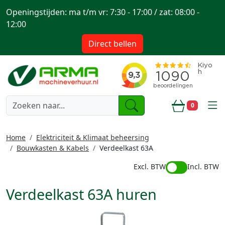
Openingstijden: ma t/m vr: 7:30 - 17:00 / zat: 08:00 -
12:00
Direct bellen
togg
0
Winkelwa
Home
Elektriciteit & Klimaat beheersing
Bouwkasten & Kabels
Verdeelkast 63A
Excl. BTW
Incl. BTW
Verdeelkast 63A huren