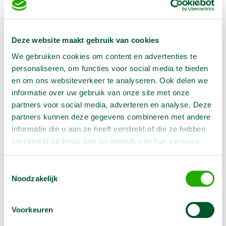
Deze website maakt gebruik van cookies
Opties
We gebruiken cookies om content en advertenties te
personaliseren, om functies voor social media te bieden
Verlengkabel 400V/ 63A 25 m
en om ons websiteverkeer te analyseren. Ook delen we
informatie over uw gebruik van onze site met onze
€
19,50
/1 dag
Excl. BTW
partners voor social media, adverteren en analyse. Deze
€
39,00
/1 week
Excl. BTW
partners kunnen deze gegevens combineren met andere
informatie die u aan ze heeft verstrekt of die ze hebben
Reserveer nu
verzameld op basis van uw gebruik van hun services.
Krachtstroom verlengkabel
Toestemmingsselectie
Meer informatie
Noodzakelijk
Rubberen kabelmat 100 cm
Voorkeuren
€
4,50