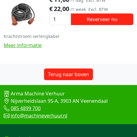
/1 dag
Excl. BTW
€
22,00
/1 week
Excl. BTW
Reserveer nu
Krachtstroom verlengkabel
Meer informatie
Terug naar boven
Arma Machine Verhuur
Nijverheidslaan 95-A, 3903 AN Veenendaal
085 4899 700
info@machineverhuur.nl