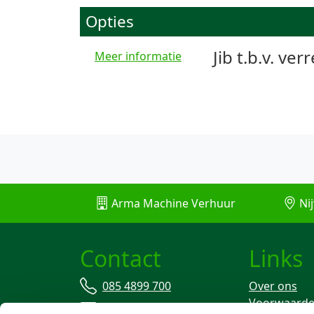
Opties
Jib t.b.v. ver
Meer informatie
Arma Machine Verhuur
Nij
Contact
Links
085 4899 700
Over ons
Voorwaard
info@machineverhuur.nl