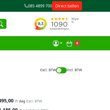
085 4899 700
Direct bellen
0
Winkelwagen
Excl. BTW
Incl. BTW
395,00
/
1 dag
Excl. BTW
1.185,00