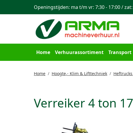
Openingstijden: ma t/m vr: 7:30 - 17:00 / zat:
Home
Verhuurassortiment
Transport
Home
Hoogte,- Klim & Lifttechniek
Heftrucks
Verreiker 4 ton 1