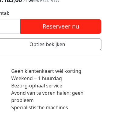
/
1 week
Excl. BTW
ntal:
Reserveer nu
Opties bekijken
Geen klantenkaart wél korting
Weekend = 1 huurdag
Bezorg-ophaal service
Avond van te voren halen; geen
probleem
Specialistische machines