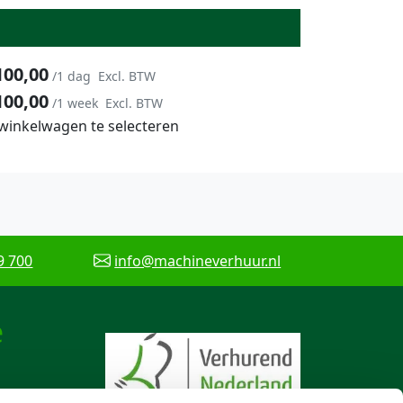
100,00
/1 dag
Excl. BTW
100,00
/1 week
Excl. BTW
 winkelwagen te selecteren
9 700
info@machineverhuur.nl
e