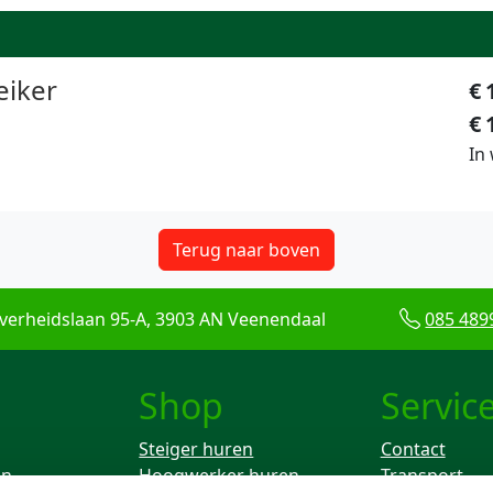
reiker
€
€
In
Terug naar boven
verheidslaan 95-A, 3903 AN Veenendaal
085 489
Shop
Servic
Steiger huren
Contact
en
Hoogwerker huren
Transport