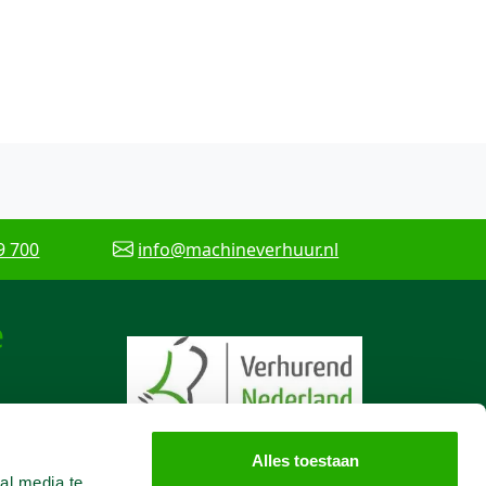
9 700
info@machineverhuur.nl
e
Alles toestaan
al media te