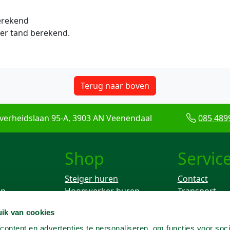
berekend
r tand berekend.
Terug naar boven
verheidslaan 95-A, 3903 AN Veenendaal
085 489
Shop
Servic
Steiger huren
Contact
en
Hoogwerker huren
Transport
Rolsteiger huren
Keuren
ik van cookies
ken
Breekhamer huren
Knikarm hoogwerker
ontent en advertenties te personaliseren, om functies voor soci