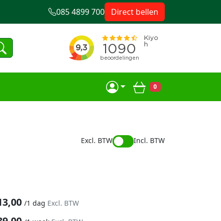
085 4899 700
Direct bellen
0
Winkelwagen
Excl. BTW
Incl. BTW
13,00
/
1 dag
Excl. BTW
39,00