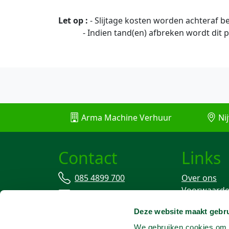
Let op :
- Slijtage kosten worden achteraf 
- Indien tand(en) afbreken wordt dit pe
Arma Machine Verhuur
Nij
Contact
Links
085 4899 700
Over ons
Voorwaard
info@machineverhuur.nl
Verzekering
Deze website maakt gebru
Stofvrij wer
We gebruiken cookies om c