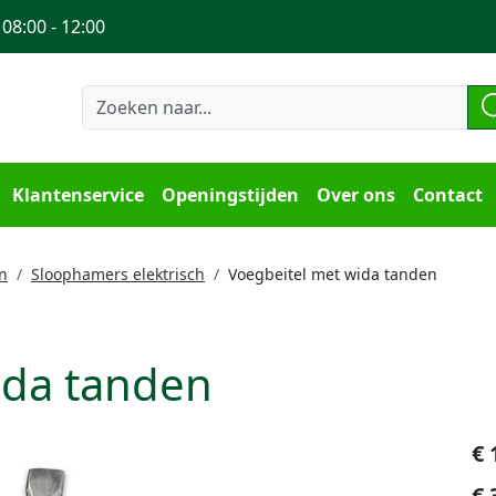
 08:00 - 12:00
Klantenservice
Openingstijden
Over ons
Contact
n
Sloophamers elektrisch
Voegbeitel met wida tanden
ida tanden
€
€