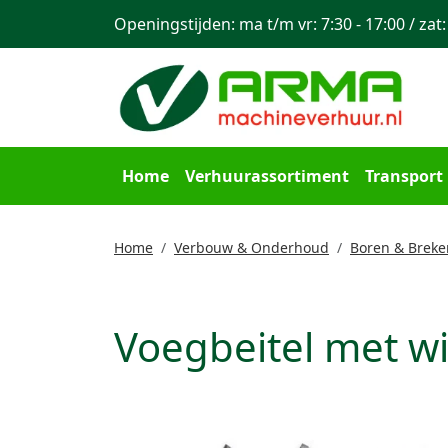
Openingstijden: ma t/m vr: 7:30 - 17:00 / zat:
Home
Verhuurassortiment
Transport
Home
Verbouw & Onderhoud
Boren & Breke
Voegbeitel met w