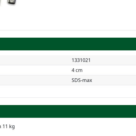
1331021
4 cm
SDS-max
n 11 kg