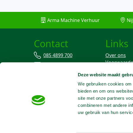
Arma Machine Verhuur
Nij
Contact
Links
085 4899 700
Over ons
Voorwaard
info@machineverhuur.nl
Verzekering
Deze website maakt gebru
Stofvrij wer
We gebruiken cookies om c
bieden en om ons websitev
site met onze partners vo
combineren met andere inf
uw gebruik van hun servic