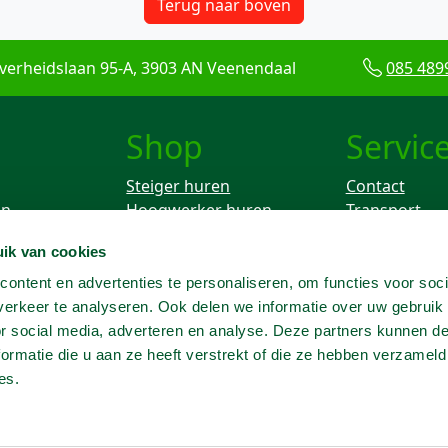
Terug naar boven
verheidslaan 95-A, 3903 AN Veenendaal
085 489
Shop
Servic
Steiger huren
Contact
en
Hoogwerker huren
Transport
Rolsteiger huren
Keuren
ik van cookies
ken
Breekhamer huren
Knikarm hoogwerker
ontent en advertenties te personaliseren, om functies voor soci
huren
erkeer te analyseren. Ook delen we informatie over uw gebruik
Telescoophoogwerker
or social media, adverteren en analyse. Deze partners kunnen 
huren
ormatie die u aan ze heeft verstrekt of die ze hebben verzameld
Trilplaat huren
es.
Grondboor huren
Heater huren