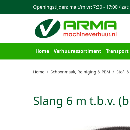
Openingstijden: ma t/m vr: 7:30 - 17:00 / zat:
Home
Verhuurassortiment
Transport
Home
Schoonmaak, Reiniging & PBM
Stof- &
Slang 6 m t.b.v. 