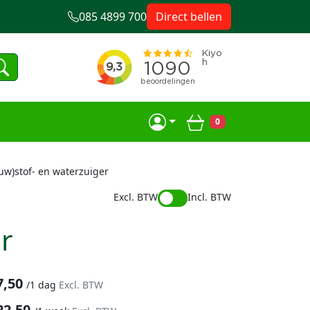
085 4899 700
Direct bellen
0
Winkelwagen
ouw)stof- en waterzuiger
Excl. BTW
Incl. BTW
er
7,50
/
1 dag
Excl. BTW
22,50