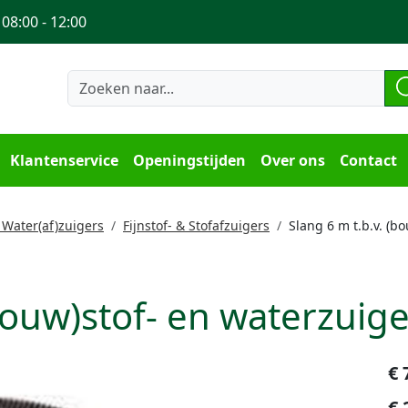
 08:00 - 12:00
Klantenservice
Openingstijden
Over ons
Contact
 Water(af)zuigers
Fijnstof- & Stofafzuigers
Slang 6 m t.b.v. (b
(bouw)stof- en waterzuig
€
€