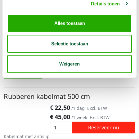
Details tonen
Meer informatie
Alles toestaan
Rubberen kabelmat 300 cm
€
10,50
/1 dag
Excl. BTW
Selectie toestaan
€
21,00
/1 week
Excl. BTW
Reserveer nu
Weigeren
Kabelmat met antislip
Meer informatie
Rubberen kabelmat 500 cm
€
22,50
/1 dag
Excl. BTW
€
45,00
/1 week
Excl. BTW
Reserveer nu
Kabelmat met antislip