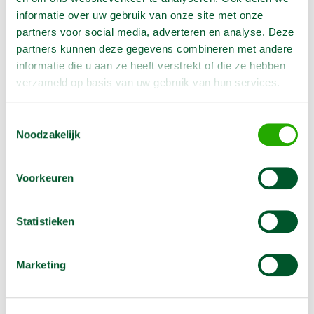
informatie over uw gebruik van onze site met onze
Opties
partners voor social media, adverteren en analyse. Deze
partners kunnen deze gegevens combineren met andere
Rubberen kabelmat 100 cm
informatie die u aan ze heeft verstrekt of die ze hebben
€
4,50
verzameld op basis van uw gebruik van hun services.
/1 dag
Excl. BTW
€
9,00
/1 week
Excl. BTW
Toestemmingsselectie
Reserveer nu
Noodzakelijk
Kabelmat met antislip
Meer informatie
Voorkeuren
Rubberen kabelmat 200 cm
Statistieken
€
8,00
/1 dag
Excl. BTW
€
16,00
/1 week
Excl. BTW
Marketing
Reserveer nu
Kabelmat met antislip