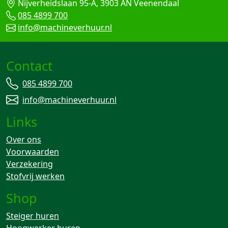
Nijverheidslaan 95-A, 3903 AN Veenendaal
085 4899 700
info@machineverhuur.nl
Contact
085 4899 700
info@machineverhuur.nl
Links
Over ons
Voorwaarden
Verzekering
Stofvrij werken
Shop
Steiger huren
Hoogwerker huren