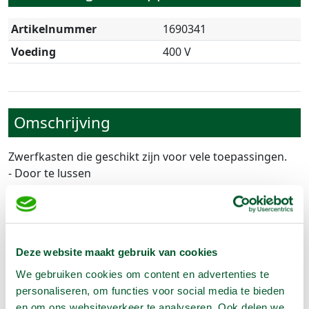
Artikelnummer
1690341
Voeding
400 V
Omschrijving
Zwerfkasten die geschikt zijn voor vele toepassingen.
- Door te lussen
- 5 polig
- Invoer 32A.
- Uit 6x230V (3x16A) en 2x32A
- Afgezekerd 3x16A 230V en 2x25A 400V
Deze website maakt gebruik van cookies
- Met Aardlekschakelaar
We gebruiken cookies om content en advertenties te
personaliseren, om functies voor social media te bieden
en om ons websiteverkeer te analyseren. Ook delen we