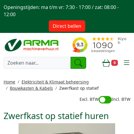
Openingstijden: ma t/m vr: 7:30 - 17:00 / zat: 08:00 -
12:00
Direct bellen
togg
0
Winkelwa
Home
Elektriciteit & Klimaat beheersing
Bouwkasten & Kabels
Zwerfkast op statief
Excl. BTW
Incl. BTW
Zwerfkast op statief huren