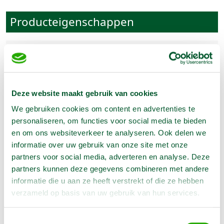
Producteigenschappen
Artikelnummer
1030011
Eigen gewicht
32 kg
Vermogen
1.000 W
Deze website maakt gebruik van cookies
Diameter
40 cm
We gebruiken cookies om content en advertenties te
Toerental
150 tpm
personaliseren, om functies voor social media te bieden
en om ons websiteverkeer te analyseren. Ook delen we
informatie over uw gebruik van onze site met onze
partners voor social media, adverteren en analyse. Deze
Omschrijving
partners kunnen deze gegevens combineren met andere
informatie die u aan ze heeft verstrekt of die ze hebben
Voor het schuren van beton- cementdekvloeren
verzameld op basis van uw gebruik van hun services.
en
tegellijmresten
- Schuurschijf ø 406 mm
Toestemmingsselectie