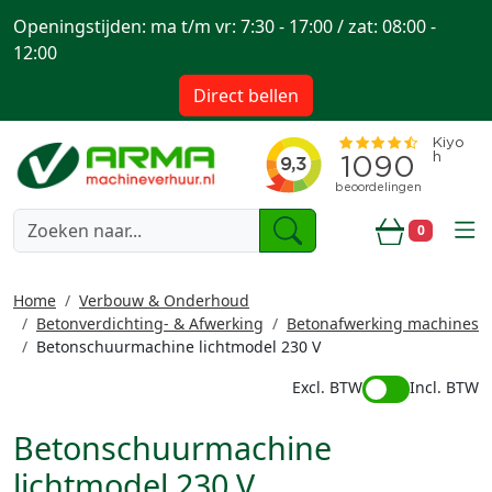
Openingstijden: ma t/m vr: 7:30 - 17:00 / zat: 08:00 -
12:00
Direct bellen
togg
0
Winkelwa
Home
Verbouw & Onderhoud
Betonverdichting- & Afwerking
Betonafwerking machines
Betonschuurmachine lichtmodel 230 V
Excl. BTW
Incl. BTW
Betonschuurmachine
lichtmodel 230 V