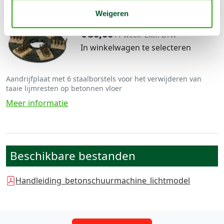
Staalborstelplaat
Weigeren
€
12,00
/1 dag
Excl. BTW
€
30,00
/1 week
Excl. BTW
In winkelwagen te selecteren
Aandrijfplaat met 6 staalborstels voor het verwijderen van
taaie lijmresten op betonnen vloer
Meer informatie
Beschikbare bestanden
Handleiding_betonschuurmachine_lichtmodel