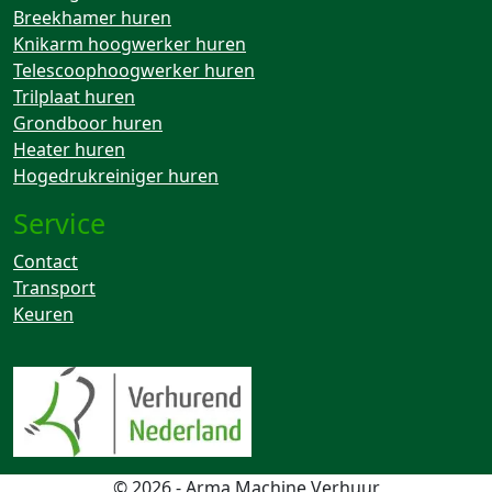
Breekhamer huren
Knikarm hoogwerker huren
Telescoophoogwerker huren
Trilplaat huren
Grondboor huren
Heater huren
Hogedrukreiniger huren
Service
Contact
Transport
Keuren
© 2026 - Arma Machine Verhuur