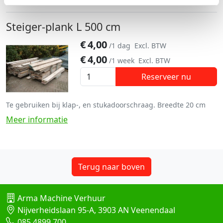
Steiger-plank L 500 cm
€
4,00
/1 dag
Excl. BTW
€
4,00
/1 week
Excl. BTW
Reserveer nu
Te gebruiken bij klap-, en stukadoorschraag. Breedte 20 cm
Meer informatie
Terug naar boven
Arma Machine Verhuur
Nijverheidslaan 95-A, 3903 AN Veenendaal
085 4899 700