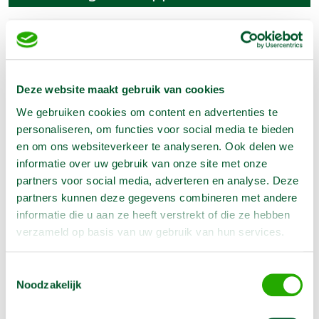
Artikelnummer
1201215
Lengte
110 cm
Hoogte
100 cm
Deze website maakt gebruik van cookies
We gebruiken cookies om content en advertenties te
personaliseren, om functies voor social media te bieden
Omschrijving
en om ons websiteverkeer te analyseren. Ook delen we
informatie over uw gebruik van onze site met onze
partners voor social media, adverteren en analyse. Deze
Ideaal voor het werken op hoogte voor metsel-,
partners kunnen deze gegevens combineren met andere
schilder- en stukadoorwerkzaamheden.
informatie die u aan ze heeft verstrekt of die ze hebben
verzameld op basis van uw gebruik van hun services.
Toestemmingsselectie
Opties
Noodzakelijk
Steiger-plank L 200 cm