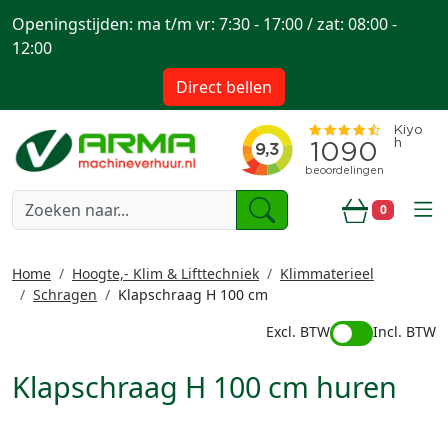
Openingstijden: ma t/m vr: 7:30 - 17:00 / zat: 08:00 -
12:00
Direct bellen
togg
0
Winkelwa
Home
Hoogte,- Klim & Lifttechniek
Klimmaterieel
Schragen
Klapschraag H 100 cm
Excl. BTW
Incl. BTW
Klapschraag H 100 cm huren