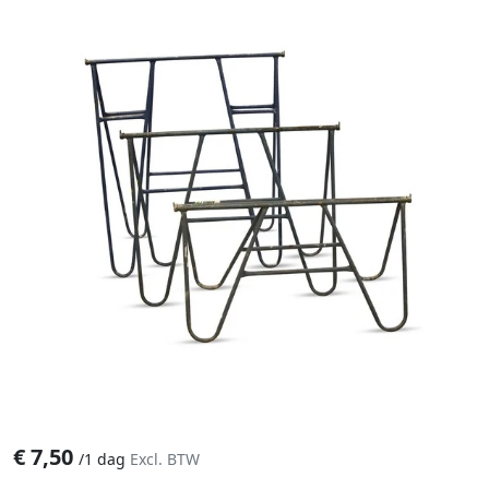
€
7,50
/
1 dag
Excl. BTW