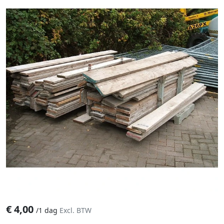
€
4,00
/
1 dag
Excl. BTW