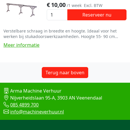
€
10,00
/1 week
Excl. BTW
Reserveer nu
Verstelbare schraag in breedte en hoogte. Ideaal voor het
werken bij stukadoorswerkzaamheden. Hoogte 55- 90 cm
lengte 240 tot 390 cm
Meer informatie
Terug naar boven
Arma Machine Verhuur
Nijverheidslaan 95-A, 3903 AN Veenendaal
085 4899 700
info@machineverhuur.nl