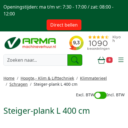
Openingstijden: ma t/m vr: 7:30 - 17:00 / zat: 08:00 -
12:00
Direct bellen
togg
0
Winkelwa
Home
Hoogte,- Klim & Lifttechniek
Klimmaterieel
Schragen
Steiger-plank L 400 cm
Excl. BTW
Incl. BTW
Steiger-plank L 400 cm