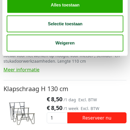
Alles toestaan
Klapschraag H 123 cm
€
8,00
/1 dag
Excl. BTW
Selectie toestaan
€
8,00
/1 week
Excl. BTW
Reserveer nu
Weigeren
Ideaal voor het werken op hoogte voor metsel-, schilder- en
stukadoorwerkzaamheden. Lengte 110 cm
Meer informatie
Klapschraag H 130 cm
€
8,50
/1 dag
Excl. BTW
€
8,50
/1 week
Excl. BTW
Reserveer nu