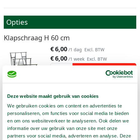
Opties
Klapschraag H 60 cm
€
6,00
/1 dag
Excl. BTW
€
6,00
/1 week
Excl. BTW
Reserveer nu
Ideaal voor het werken op hoogte voor metsel-, schilder- en
stukadoorwerkzaamheden. Lengte 110 cm
Deze website maakt gebruik van cookies
Meer informatie
We gebruiken cookies om content en advertenties te
personaliseren, om functies voor social media te bieden
Klapschraag H 85 cm
en om ons websiteverkeer te analyseren. Ook delen we
informatie over uw gebruik van onze site met onze
€
6,50
/1 dag
Excl. BTW
partners voor social media, adverteren en analyse. Deze