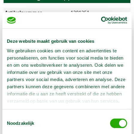
Artikelnummer
1201251
Instelbare breedte
240-390 cm
Instelbare hoogte
55 - 90 cm
Deze website maakt gebruik van cookies
We gebruiken cookies om content en advertenties te
personaliseren, om functies voor social media te bieden
Omschrijving
en om ons websiteverkeer te analyseren. Ook delen we
informatie over uw gebruik van onze site met onze
Verstelbare schraag in breedte en hoogte. Ideaal voor
partners voor social media, adverteren en analyse. Deze
het werken bij stukadoorwerkzaamheden.
partners kunnen deze gegevens combineren met andere
informatie die u aan ze heeft verstrekt of die ze hebben
verzameld op basis van uw gebruik van hun services.
Toestemmingsselectie
Noodzakelijk
Opties