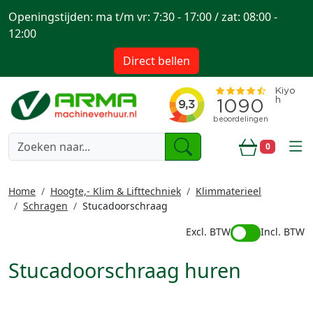
Openingstijden: ma t/m vr: 7:30 - 17:00 / zat: 08:00 -
12:00
Direct bellen
togg
0
Winkelwa
Home
Hoogte,- Klim & Lifttechniek
Klimmaterieel
Schragen
Stucadoorschraag
Excl. BTW
Incl. BTW
Stucadoorschraag huren