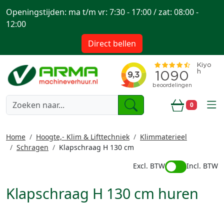
Openingstijden: ma t/m vr: 7:30 - 17:00 / zat: 08:00 -
12:00
Direct bellen
togg
0
Winkelwa
Home
Hoogte,- Klim & Lifttechniek
Klimmaterieel
Schragen
Klapschraag H 130 cm
Excl. BTW
Incl. BTW
Klapschraag H 130 cm huren