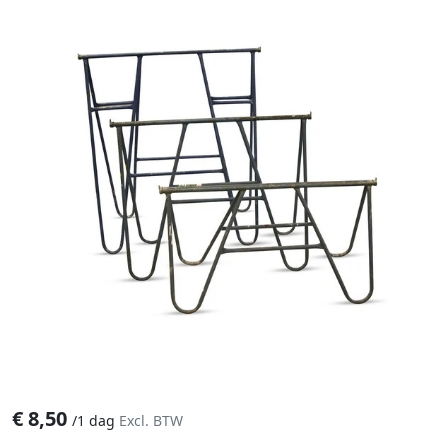
€
8,50
/
1 dag
Excl. BTW