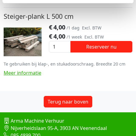
Steiger-plank L 500 cm
€
4,00
/1 dag
Excl. BTW
€
4,00
/1 week
Excl. BTW
Reserveer nu
Te gebruiken bij klap-, en stukadoorschraag. Breedte 20 cm
Meer informatie
Terug naar boven
Arma Machine Verhuur
Nijverheidslaan 95-A, 3903 AN Veenendaal
085 4899 700