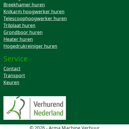
Breekhamer huren
Knikarm hoogwerker huren
Telescoophoogwerker huren
Trilplaat huren
Grondboor huren
Heater huren
Hogedrukreiniger huren
Service
Contact
Transport
Keuren
© 2026 - Arma Machine Verhuur