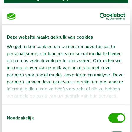
Artikelnummer
1201225
Lengte
110 cm
Hoogte
130 cm
Deze website maakt gebruik van cookies
We gebruiken cookies om content en advertenties te
personaliseren, om functies voor social media te bieden
Omschrijving
en om ons websiteverkeer te analyseren. Ook delen we
informatie over uw gebruik van onze site met onze
partners voor social media, adverteren en analyse. Deze
Ideaal voor het werken op hoogte voor metsel-,
partners kunnen deze gegevens combineren met andere
schilder- en stukadoorwerkzaamheden.
informatie die u aan ze heeft verstrekt of die ze hebben
verzameld op basis van uw gebruik van hun services.
Toestemmingsselectie
Opties
Noodzakelijk
Steiger-plank L 200 cm