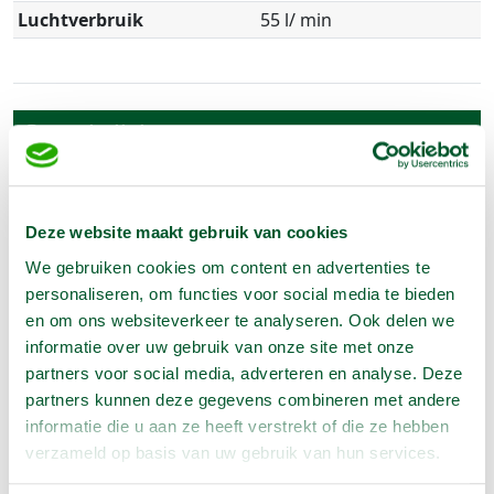
Luchtverbruik
55 l/ min
Omschrijving
Op lucht, speciaal geschikt voor het bevestigen van
gipsplaten.
Deze website maakt gebruik van cookies
- Niet lengte 22- 38 mm
- Niet rugbreedte 9.5 mm.
We gebruiken cookies om content en advertenties te
personaliseren, om functies voor social media te bieden
en om ons websiteverkeer te analyseren. Ook delen we
Let op :
Nieten zijn in diverse maten apart verkrijgbaar
informatie over uw gebruik van onze site met onze
partners voor social media, adverteren en analyse. Deze
partners kunnen deze gegevens combineren met andere
informatie die u aan ze heeft verstrekt of die ze hebben
verzameld op basis van uw gebruik van hun services.