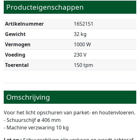
Producteigenschappen
Artikelnummer
1652151
Gewicht
32 kg
Vermogen
1000 W
Voeding
230 V
Toerental
150 tpm
Omschrijving
Voor het licht opschuren van parket- en houtenvloeren.
- Schuurschijf ø 406 mm
- Machine verzwaring 10 kg
Let op :
Schuurschijven zijn verkoop en wordt achteraf