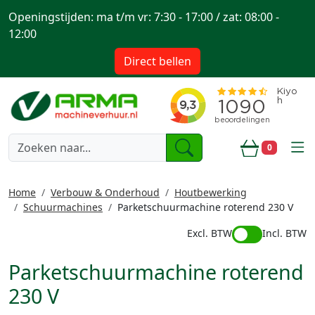
Openingstijden: ma t/m vr: 7:30 - 17:00 / zat: 08:00 -
12:00
Direct bellen
togg
0
Winkelwa
Home
Verbouw & Onderhoud
Houtbewerking
Schuurmachines
Parketschuurmachine roterend 230 V
Excl. BTW
Incl. BTW
Parketschuurmachine roterend
230 V