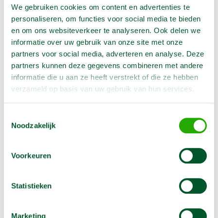
We gebruiken cookies om content en advertenties te
Hele grove schuurschijf is geschikt voor de woodboy.
personaliseren, om functies voor social media te bieden
Meer informatie
en om ons websiteverkeer te analyseren. Ook delen we
informatie over uw gebruik van onze site met onze
Klitschuurschijf K 40 voor het schuren
partners voor social media, adverteren en analyse. Deze
partners kunnen deze gegevens combineren met andere
€
11,00
informatie die u aan ze heeft verstrekt of die ze hebben
In winkelwagen te selecteren
verzameld op basis van uw gebruik van hun services.
Toestemmingsselectie
Noodzakelijk
Grove schuurschijf is geschikt voor de woodboy.
Meer informatie
Voorkeuren
Gaasschuurschijf K 60
Statistieken
€
10,50
In winkelwagen te selecteren
Marketing