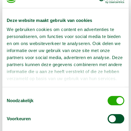
- Geremd met kogelkoppeling
- Tafel en zitplaatsen voor 6 personen
- Voorzien van verwarming en verlichting
Deze website maakt gebruik van cookies
We gebruiken cookies om content en advertenties te
personaliseren, om functies voor social media te bieden
en om ons websiteverkeer te analyseren. Ook delen we
informatie over uw gebruik van onze site met onze
partners voor social media, adverteren en analyse. Deze
partners kunnen deze gegevens combineren met andere
informatie die u aan ze heeft verstrekt of die ze hebben
verzameld op basis van uw gebruik van hun services.
Opties
Toestemmingsselectie
Brandblusser schuim
Noodzakelijk
€
11,00
/1 dag
Excl. BTW
€
33,00
Voorkeuren
/1 week
Excl. BTW
Reserveer nu