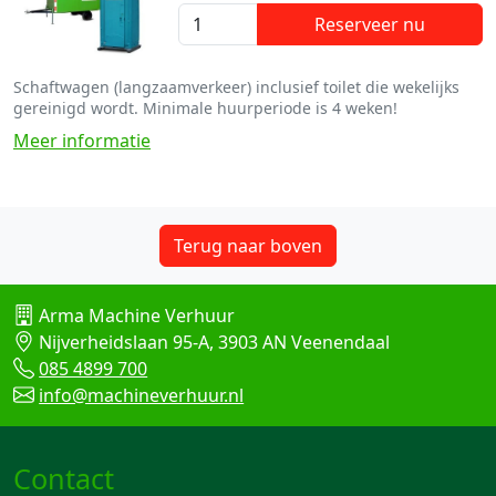
Reserveer nu
Schaftwagen (langzaamverkeer) inclusief toilet die wekelijks
gereinigd wordt. Minimale huurperiode is 4 weken!
Meer informatie
Terug naar boven
Arma Machine Verhuur
Nijverheidslaan 95-A, 3903 AN Veenendaal
085 4899 700
info@machineverhuur.nl
Contact