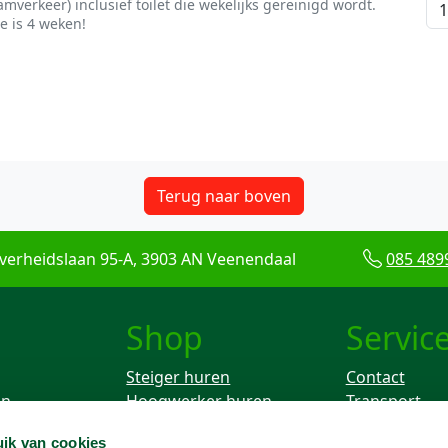
verkeer) inclusief toilet die wekelijks gereinigd wordt.
 is 4 weken!
Terug naar boven
verheidslaan 95-A, 3903 AN Veenendaal
085 489
Shop
Servic
Steiger huren
Contact
en
Hoogwerker huren
Transport
Rolsteiger huren
Keuren
ik van cookies