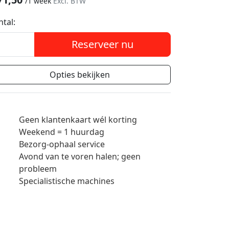
/
1 week
Excl. BTW
ntal:
Reserveer nu
Opties bekijken
Geen klantenkaart wél korting
Weekend = 1 huurdag
Bezorg-ophaal service
Avond van te voren halen; geen
probleem
Specialistische machines