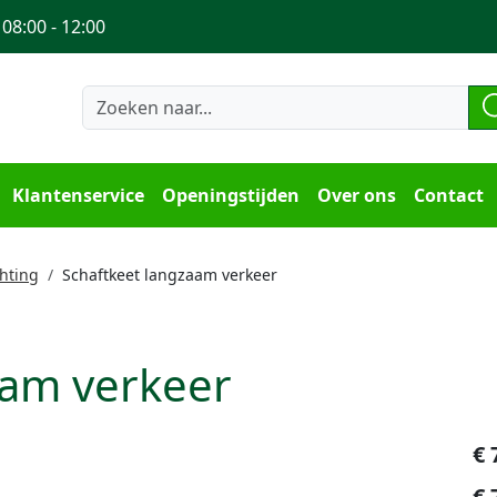
 08:00 - 12:00
Klantenservice
Openingstijden
Over ons
Contact
hting
Schaftkeet langzaam verkeer
aam verkeer
€
€