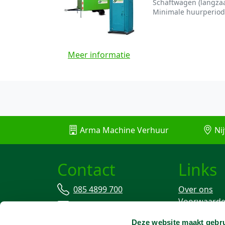
Schaftwagen (langzaam
Minimale huurperiode
Meer informatie
Arma Machine Verhuur
Nij
Contact
Links
085 4899 700
Over ons
Voorwaard
info@machineverhuur.nl
Verzekering
Deze website maakt gebru