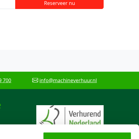
Reserveer nu
9 700
info@machineverhuur.nl
e