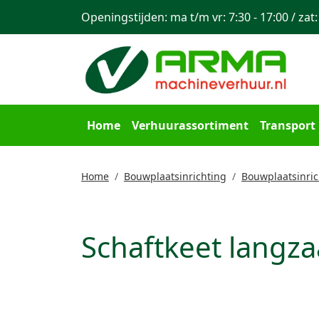
Openingstijden: ma t/m vr: 7:30 - 17:00 / zat:
Home
Verhuurassortiment
Transport
Home
Bouwplaatsinrichting
Bouwplaatsinric
Schaftkeet langz