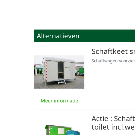
Alternatieven
Schaftkeet s
Schaftwagen voorzien
Meer informatie
Actie : Scha
toilet incl.w