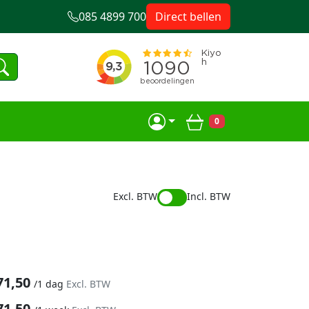
085 4899 700
Direct bellen
0
Winkelwagen
Excl. BTW
Incl. BTW
71,50
/
1 dag
Excl. BTW
71,50