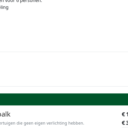
en voor 6 personen.
ling
balk
€
€
ertuigen die geen eigen verlichting hebben.