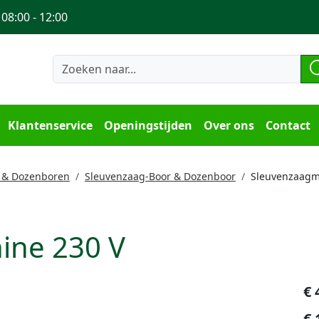
 08:00 - 12:00
Klantenservice
Openingstijden
Over ons
Contact
 & Dozenboren
Sleuvenzaag-Boor & Dozenboor
Sleuvenzaagm
ine 230 V
€
€