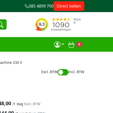
085 4899 700
Direct bellen
0
Winkelwagen
achine 230 V
Excl. BTW
Incl. BTW
48,00
/
1 dag
Excl. BTW
144,00