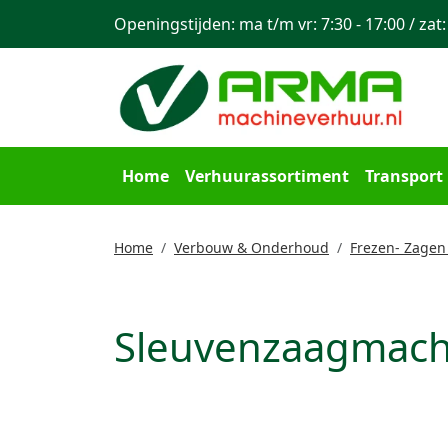
Openingstijden: ma t/m vr: 7:30 - 17:00 / zat:
Home
Verhuurassortiment
Transport
Home
Verbouw & Onderhoud
Frezen- Zagen
Sleuvenzaagmach