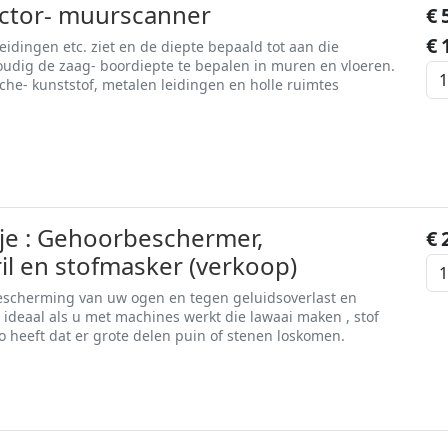
ector- muurscanner
€
€
leidingen etc. ziet en de diepte bepaald tot aan die
voudig de zaag- boordiepte te bepalen in muren en vloeren.
sche- kunststof, metalen leidingen en holle ruimtes
tje : Gehoorbeschermer,
€
ril en stofmasker (verkoop)
escherming van uw ogen en tegen geluidsoverlast en
 is ideaal als u met machines werkt die lawaai maken , stof
o heeft dat er grote delen puin of stenen loskomen.