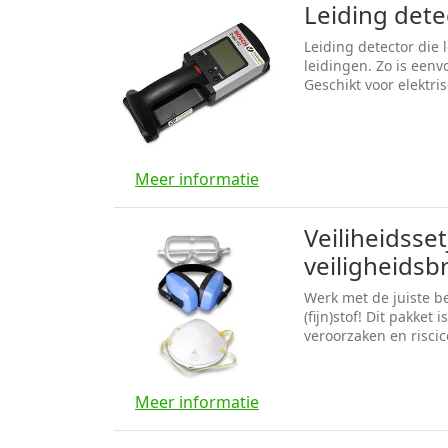
Leiding det
Leiding detector die 
leidingen. Zo is een
Geschikt voor elektri
Meer informatie
Veiliheidsse
veiligheidsb
Werk met de juiste b
(fijn)stof! Dit pakket
veroorzaken en riscic
Meer informatie