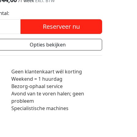
/
1 week
Excl. BTW
ntal:
Reserveer nu
Opties bekijken
Geen klantenkaart wél korting
Weekend = 1 huurdag
Bezorg-ophaal service
Avond van te voren halen; geen
probleem
Specialistische machines