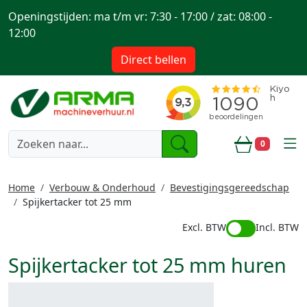
Openingstijden: ma t/m vr: 7:30 - 17:00 / zat: 08:00 -
12:00
Direct bellen
togg
0
Winkelwa
Home
Verbouw & Onderhoud
Bevestigingsgereedschap
Spijkertacker tot 25 mm
Excl. BTW
Incl. BTW
Spijkertacker tot 25 mm huren