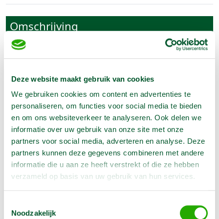
Omschrijving
Op lucht, speciaal geschikt voor dakbedekking
- Spijkers van 19 - 25 mm
- Kopdiameter 10 mm
Deze website maakt gebruik van cookies
Let op :
Spijkers zijn in verschillende lengtes
We gebruiken cookies om content en advertenties te
apart verkrijgbaar
personaliseren, om functies voor social media te bieden
en om ons websiteverkeer te analyseren. Ook delen we
informatie over uw gebruik van onze site met onze
partners voor social media, adverteren en analyse. Deze
partners kunnen deze gegevens combineren met andere
informatie die u aan ze heeft verstrekt of die ze hebben
verzameld op basis van uw gebruik van hun services.
Toestemmingsselectie
Noodzakelijk