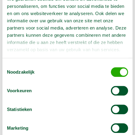
personaliseren, om functies voor social media te bieden
Producteigenschappen
en om ons websiteverkeer te analyseren. Ook delen we
informatie over uw gebruik van onze site met onze
partners voor social media, adverteren en analyse. Deze
Artikelnummer
1030381
partners kunnen deze gegevens combineren met andere
Lengte
400 cm
informatie die u aan ze heeft verstrekt of die ze hebben
Voeding
230 V
verzameld op basis van uw gebruik van hun services.
Diameter
fles 52 mm
Toestemmingsselectie
Noodzakelijk
Omschrijving
Voorkeuren
Lange trilnaald voor professioneel en snel verdichten
Statistieken
van funderingen, betonvloeren, balken en lateien.
- Met losse slang en fles
Marketing