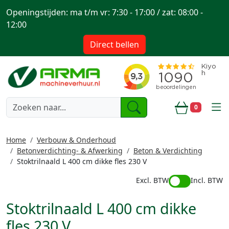
Openingstijden: ma t/m vr: 7:30 - 17:00 / zat: 08:00 -
12:00
Direct bellen
togg
0
Winkelwa
Home
Verbouw & Onderhoud
Betonverdichting- & Afwerking
Beton & Verdichting
Stoktrilnaald L 400 cm dikke fles 230 V
Excl. BTW
Incl. BTW
Stoktrilnaald L 400 cm dikke
fles 230 V