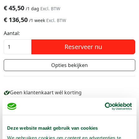
€
45,50
/
1 dag
Excl. BTW
€
136,50
/
1 week
Excl. BTW
Aantal:
Reserveer nu
Opties bekijken
Geen klantenkaart wél korting
Weekend = 1 huurdag
Bezorg-ophaal service
Avond van te voren halen; geen probleem
Specialistische machines
Deze website maakt gebruik van cookies
We gebruiken cookies om content en advertenties te