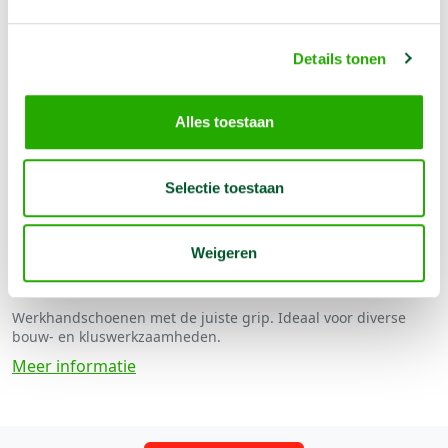
Details tonen
Opties
Alles toestaan
Werkhandschoenen gebreid Latex-Senso
Grip per set (verkoop)
Selectie toestaan
€
5,50
In Winkelwagen
Weigeren
Werkhandschoenen met de juiste grip. Ideaal voor diverse
bouw- en kluswerkzaamheden.
Meer informatie