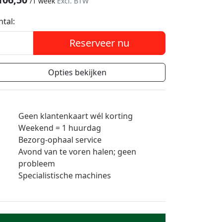
/
1 week
Excl. BTW
ntal:
Reserveer nu
Opties bekijken
Geen klantenkaart wél korting
Weekend = 1 huurdag
Bezorg-ophaal service
Avond van te voren halen; geen
probleem
Specialistische machines