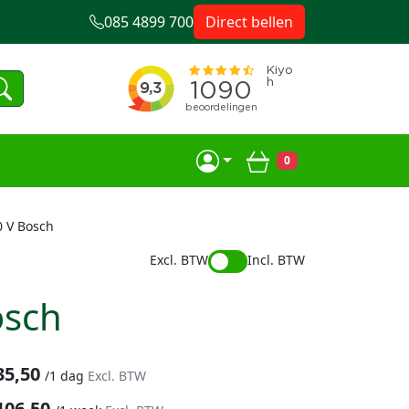
085 4899 700
Direct bellen
0
Winkelwagen
0 V Bosch
Excl. BTW
Incl. BTW
osch
35,50
/
1 dag
Excl. BTW
106,50