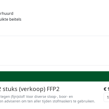
verhuurd
ikte beitels
 stuks (verkoop) FFP2
€
gen (fijn)stof! Voor diverse sloop-, boor- en
adviseren om ten aller tijden stofmaskers te gebruiken.