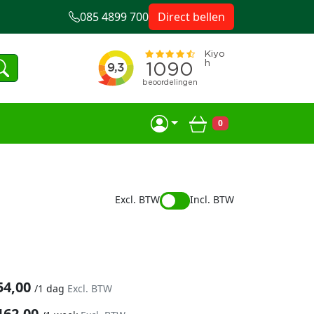
085 4899 700
Direct bellen
0
Winkelwagen
Excl. BTW
Incl. BTW
54,00
/
1 dag
Excl. BTW
162,00