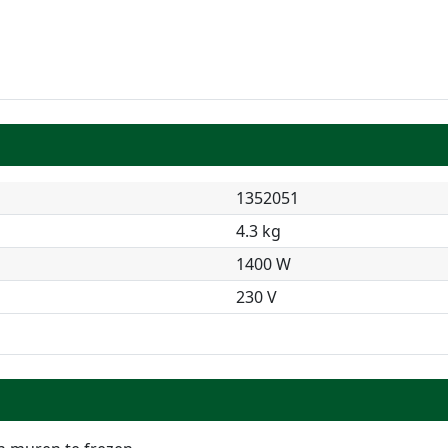
1352051
4.3 kg
1400 W
230 V