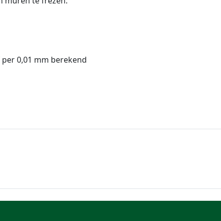
n muren te frezen.
f per 0,01 mm berekend