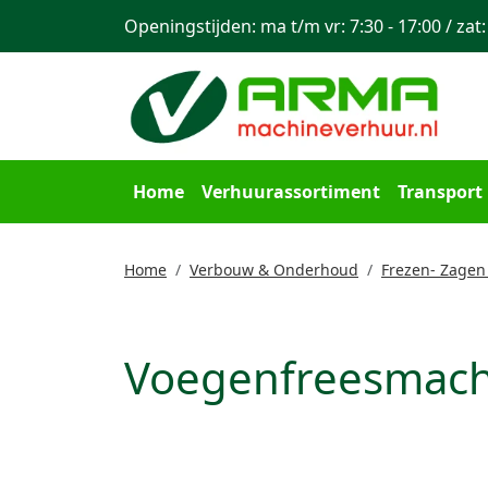
Openingstijden: ma t/m vr: 7:30 - 17:00 / zat:
Home
Verhuurassortiment
Transport
Home
Verbouw & Onderhoud
Frezen- Zagen
Voegenfreesmach