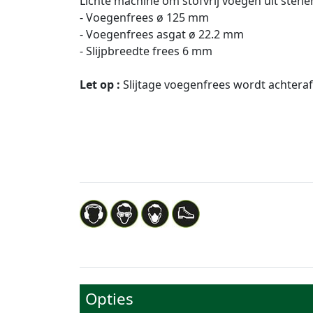
Lichte machine om stofvrij voegen uit stene
- Voegenfrees ø 125 mm
- Voegenfrees asgat ø 22.2 mm
- Slijpbreedte frees 6 mm
Let op :
Slijtage voegenfrees wordt achtera
Opties