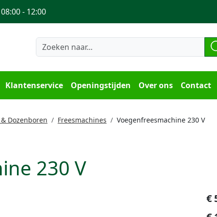
 08:00 - 12:00
Klantenservice
Openingstijden
Over ons
Contact
 & Dozenboren
Freesmachines
Voegenfreesmachine 230 V
ine 230 V
€
€