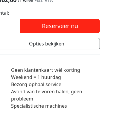
/
1 week
Excl. BTW
ntal:
Reserveer nu
Opties bekijken
Geen klantenkaart wél korting
Weekend = 1 huurdag
Bezorg-ophaal service
Avond van te voren halen; geen
probleem
Specialistische machines