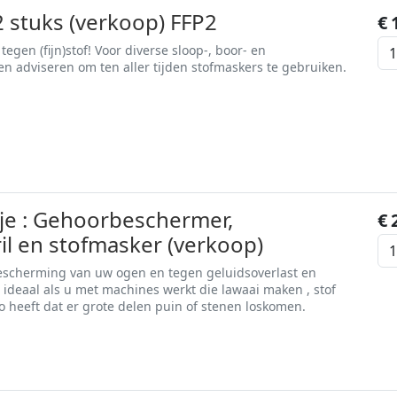
 stuks (verkoop) FFP2
€
gen (fijn)stof! Voor diverse sloop-, boor- en
adviseren om ten aller tijden stofmaskers te gebruiken.
tje : Gehoorbeschermer,
€
ril en stofmasker (verkoop)
escherming van uw ogen en tegen geluidsoverlast en
 is ideaal als u met machines werkt die lawaai maken , stof
o heeft dat er grote delen puin of stenen loskomen.