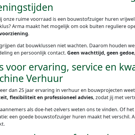
ningstijden
j onze ruime voorraad is een bouwstofzuiger huren vrijwel a
lus? Arma maakt het mogelijk om ook buiten reguliere open
voorziening
.
rijpen dat bouwklussen niet wachten. Daarom houden we het
eling en persoonlijk contact.
Geen wachttijd, geen gedoe
s voor ervaring, service en kwa
chine Verhuur
er dan 25 jaar ervaring in verhuur en bouwprojecten weet A
eit, flexibiliteit en professioneel advies
, zodat jij met ve
aannemers als doe-het-zelvers weten ons te vinden. Of he
tie: een goede bouwstofzuiger huren maakt het verschil. Ar
kt.