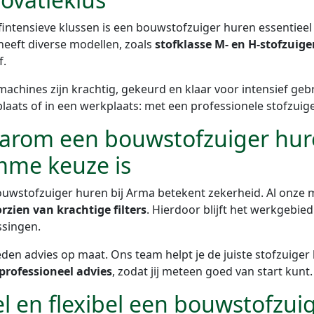
ofintensieve klussen is een bouwstofzuiger huren essentiee
eeft diverse modellen, zoals
stofklasse M- en H-stofzuige
f.
achines zijn krachtig, gekeurd en klaar voor intensief gebr
aats of in een werkplaats: met een professionele stofzuig
rom een bouwstofzuiger huren
mme keuze is
uwstofzuiger huren bij Arma betekent zekerheid. Al onze
rzien van krachtige filters
. Hierdoor blijft het werkgebied 
ssingen.
den advies op maat. Ons team helpt je de juiste stofzuiger 
professioneel advies
, zodat jij meteen goed van start kunt
l en flexibel een bouwstofzui