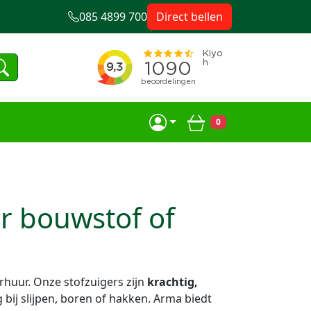
085 4899 700
Direct bellen
0
Winkelwagen
r bouwstof of
huur. Onze stofzuigers zijn
krachtig,
g bij slijpen, boren of hakken. Arma biedt