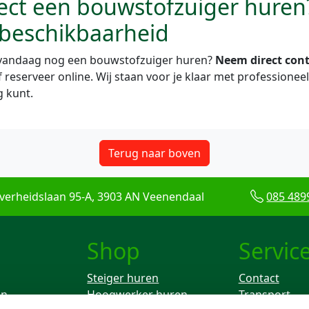
ect een bouwstofzuiger huren
beschikbaarheid
e vandaag nog een bouwstofzuiger huren?
Neem direct con
f reserveer online. Wij staan voor je klaar met professioneel 
g kunt.
Terug naar boven
verheidslaan 95-A, 3903 AN Veenendaal
085 489
Shop
Servic
Steiger huren
Contact
en
Hoogwerker huren
Transport