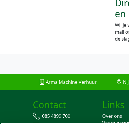
Dir
en 
Wil j
mail o
de sla
Arma Machine Verhuur
Nij
Contact
Links
085 4899 700
Over ons
Voorwaard
info@machineverhuur.nl