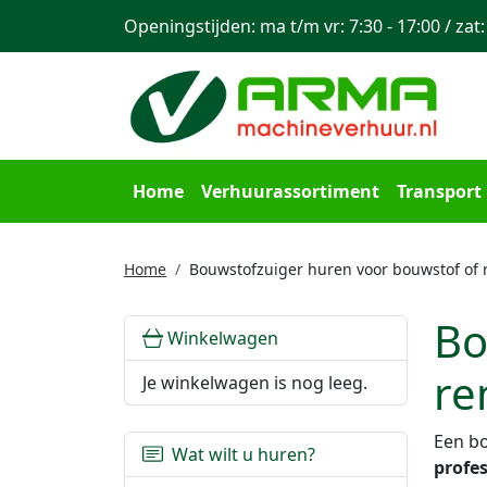
Openingstijden: ma t/m vr: 7:30 - 17:00 / zat:
Home
Verhuurassortiment
Transport
Home
Bouwstofzuiger huren voor bouwstof of 
Bo
Winkelwagen
re
Je winkelwagen is nog leeg.
Een bo
Wat wilt u huren?
profes