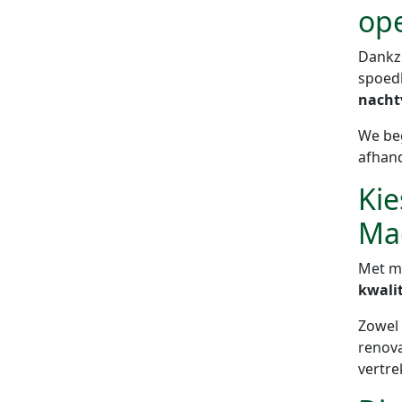
ope
Dankzi
spoedk
nacht
We beg
afhand
Kie
Ma
Met me
kwalit
Zowel 
renova
vertre