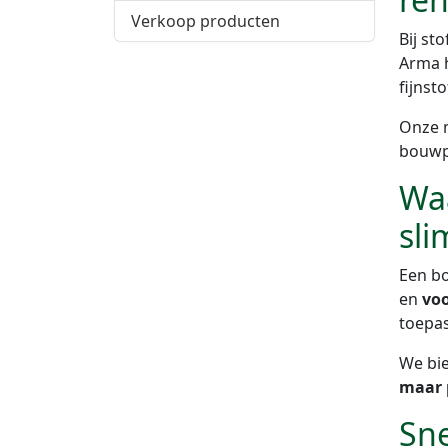
Verkoop producten
Bij st
Arma h
fijnsto
Onze m
bouwpl
Waa
sli
Een bo
en
voo
toepa
We bie
maar 
Sne