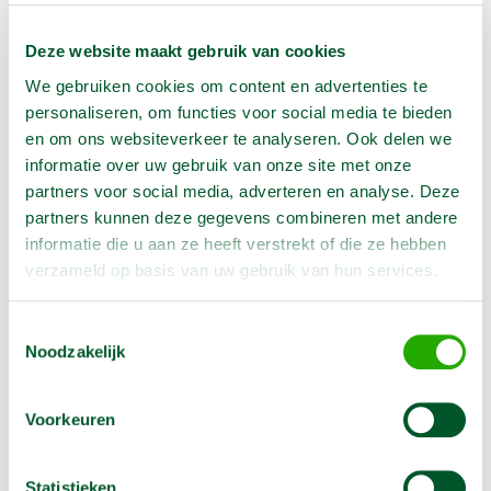
tijdens openingstijden worden terug bezorgd.
e. Het gehuurde moet worden terugbezorgd vóór 09.00
Deze website maakt gebruik van cookies
uur bij gebreke waarvan voor de dag van
terugbezorging huur in rekening wordt gebracht.
We gebruiken cookies om content en advertenties te
f. Indien op verzoek van de huurder Arma het gehuurde
personaliseren, om functies voor social media te bieden
dient te bezorgen en/ of op te halen is huurder daarom
en om ons websiteverkeer te analyseren. Ook delen we
bezorg en/ of ophaalkosten verschuldigd. Indien het
informatie over uw gebruik van onze site met onze
verzoek om de goederen op te halen Arma bereikt na
partners voor social media, adverteren en analyse. Deze
16.00 uur op enige dag is Arma gerechtigd de daarop
partners kunnen deze gegevens combineren met andere
volgende dag als huur in rekening te brengen.
informatie die u aan ze heeft verstrekt of die ze hebben
verzameld op basis van uw gebruik van hun services.
16. ZEKERHEID
De huurder is gehouden bij ontvangst van het
Toestemmingsselectie
gehuurde een waarborgsom te storten zoals partijen
Noodzakelijk
schriftelijk zijn overeengekomen. Na terugbezorging
van hot gehuurde wordt de waarborgsom
gerestitueerd onder aftrek van de nog onbetaalde
Voorkeuren
huurpenningen en/of schadevergoeding en/of kosten.
Uitgangspunt is dat de zaken in dezelfde staat
Statistieken