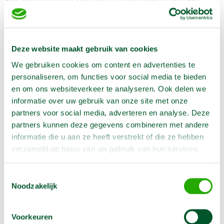
zodat u nooit hoeft te wachten.
Onze machines worden jaarlijks gekeurd volgens de
NEN 2718-norm en zijn standaard verzekerd. U krijgt
Deze website maakt gebruik van cookies
bovendien deskundig advies van ons ervaren team. Zo
We gebruiken cookies om content en advertenties te
weet u zeker dat u precies de juiste werkbrug kiest
personaliseren, om functies voor social media te bieden
voor uw klus, praktisch,
veilig en voordelig.
en om ons websiteverkeer te analyseren. Ook delen we
Een werkbrug huren bij Arma
informatie over uw gebruik van onze site met onze
Machine Verhuur: gemak en
partners voor social media, adverteren en analyse. Deze
partners kunnen deze gegevens combineren met andere
service in één
informatie die u aan ze heeft verstrekt of die ze hebben
Bij Arma profiteert u van korte lijnen, snelle
verzameld op basis van uw gebruik van hun services.
beslissingen en flexibele service. Huren kan eenvoudig
online of telefonisch, en ophalen of terugbrengen is
Toestemmingsselectie
ook buiten openingstijden mogelijk via onze handige
Noodzakelijk
nachtkluis. Zo blijft uw planning altijd op schema. Ook
bij spoed of onverwachte situaties kunt u rekenen op
Voorkeuren
onze 24-uursservice.