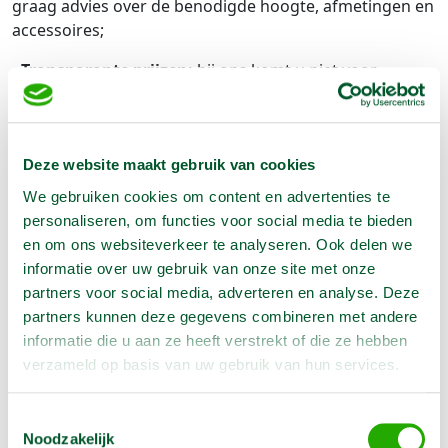
graag advies over de benodigde hoogte, afmetingen en
accessoires;
-
Transparante prijzen:
bij ons komt u niet voor
verrassingen te staan. Onze prijzen zijn duidelijk en
transparant, of u nu voor een dag of voor een langere
periode huurt;
Deze website maakt gebruik van cookies
-
Alles voorradig:
we begrijpen dat tijd cruciaal is in de
We gebruiken cookies om content en advertenties te
bouwsector. Daarom kunt u erop rekenen dat wij alle
personaliseren, om functies voor social media te bieden
machines voorradig hebben en dat u deze snel bij ons
en om ons websiteverkeer te analyseren. Ook delen we
af kunt halen. Bekijk ons volledige aanbod en ontdek
informatie over uw gebruik van onze site met onze
hoe eenvoudig het is om een
steiger te huren
voor al
partners voor social media, adverteren en analyse. Deze
uw projecten.
partners kunnen deze gegevens combineren met andere
Huren is een goede keuze
informatie die u aan ze heeft verstrekt of die ze hebben
verzameld op basis van uw gebruik van hun services.
Wanneer u een kamersteiger nodig heeft, kan het
kopen ervan aanzienlijke kosten met zich meebrengen.
Toestemmingsselectie
Waarom investeren in een dure kamersteiger die u
Noodzakelijk